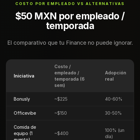
COSTO POR EMPLEADO VS ALTERNATIVAS
$50 MXN por empleado /
temporada
El comparativo que tu Finance no puede ignorar.
Costo /
empleado /
Adopción
Iniciativa
temporada (6
real
sem)
Bonusly
~$225
40-60%
Officevibe
~$150
30-50%
Comida de
100% (un
equipo (1
~$400
día)
evento)