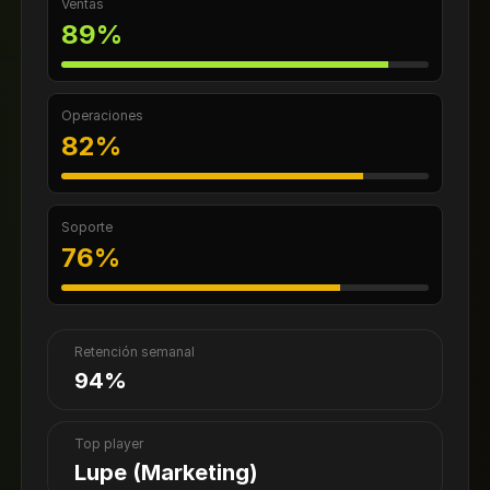
Ventas
89%
Operaciones
82%
Soporte
76%
Retención semanal
94%
Top player
Lupe (Marketing)