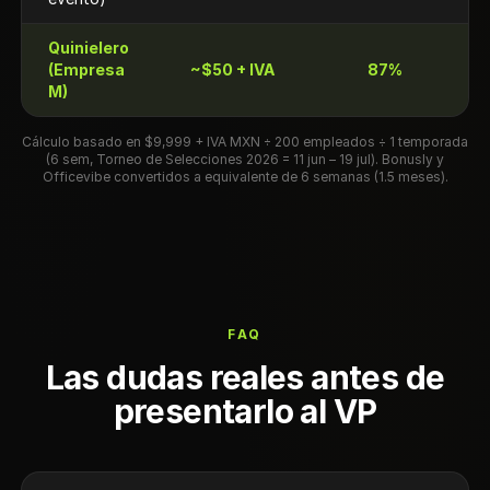
Quinielero
(Empresa
~$50 + IVA
87%
M)
Cálculo basado en $9,999 + IVA MXN ÷ 200 empleados ÷ 1 temporada
(6 sem, Torneo de Selecciones 2026 = 11 jun – 19 jul). Bonusly y
Officevibe convertidos a equivalente de 6 semanas (1.5 meses).
FAQ
Las dudas reales antes de
presentarlo al VP