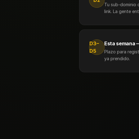
Tu sub-dominio
link. La gente e
D3–
Esta semana —
D5
Plazo para regis
ya prendido.