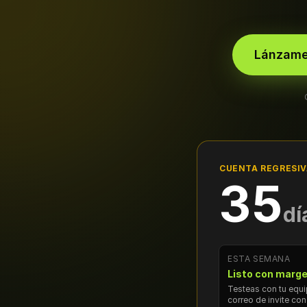
Lánzame 
CUENTA REGRESI
35
dí
ESTA SEMANA
Listo con marg
Testeas con tu equ
correo de invite con