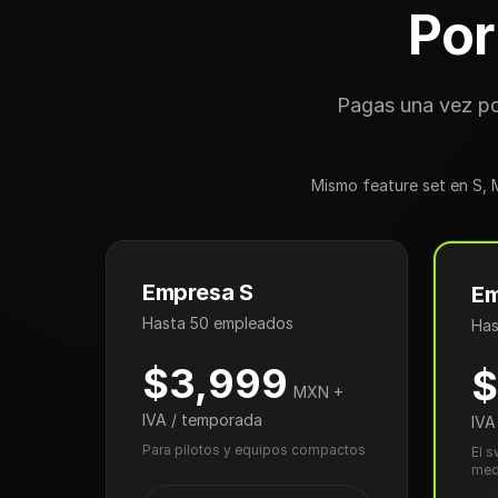
Por
Pagas una vez po
Mismo feature set en S, 
Empresa S
Em
Hasta 50 empleados
Has
$3,999
$
MXN +
IVA / temporada
IVA
Para pilotos y equipos compactos
El 
med