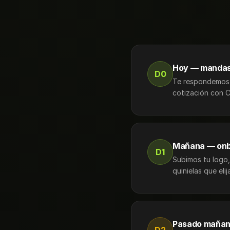
Hoy — mandas
D0
Te respondemos e
cotización con CF
Mañana — onb
D1
Subimos tu logo,
quinielas que el
Pasado mañana
D2