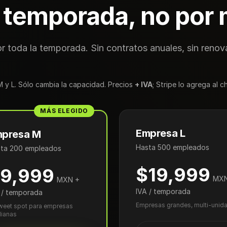
 temporada, no por
r toda la temporada. Sin contratos anuales, sin renov
M y L. Sólo cambia la capacidad. Precios
+ IVA
; Stripe lo agrega al 
MÁS ELEGIDO
Empresa L
presa M
Hasta 500 empleados
ta 200 empleados
$19,999
9,999
MXN
MXN +
IVA / temporada
 / temporada
Empresas grandes, multi-unid
sweet spot para empresas
ianas