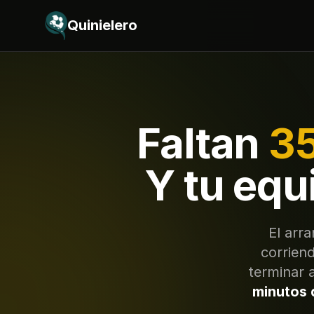
Saltar al contenido
Quinielero
Faltan
35
Y tu equ
El arr
corriend
terminar 
minutos 