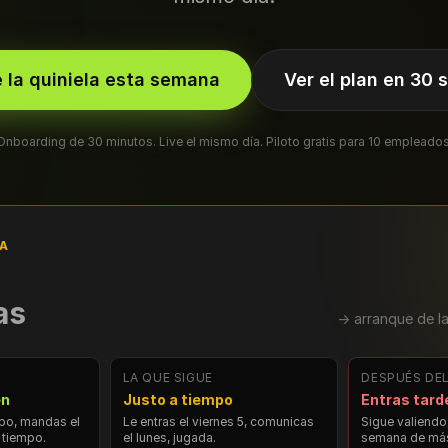
la quiniela esta semana
Ver el plan en 30
Onboarding de 30 minutos. Live el mismo día. Piloto gratis para 10 empleados
VA
as
→ arranque de l
LA QUE SIGUE
DESPUÉS DE
en
Justo a tiempo
Entras tard
ipo, mandas el
Le entras el viernes 5, comunicas
Sigue valiendo,
 tiempo.
el lunes, jugada.
semana de más