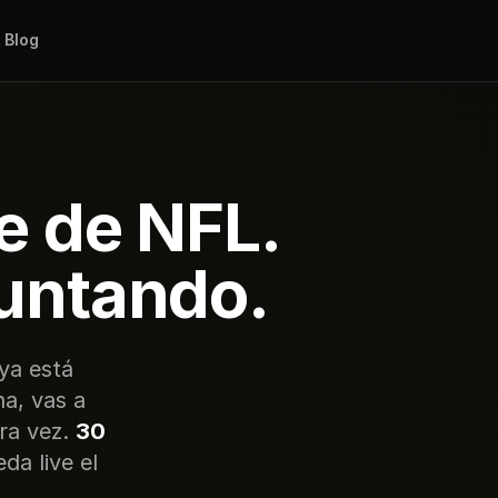
Blog
e de NFL.
guntando.
ya está
na, vas a
ra vez.
30
a live el