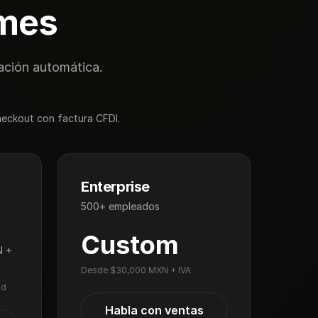
 mes
ación automática.
checkout con factura CFDI.
Enterprise
500+ empleados
Custom
 +
Desde $30,000 MXN + IVA
ad
Habla con ventas