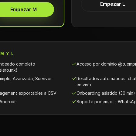
Empezar L
Empezar M
 M Y L
andeado completo
Acceso por dominio @tuemp
elero.mx)
imple, Avanzada, Survivor
Resultados automáticos, chat 
en vivo
agement exportables a CSV
Onboarding asistido (30 min)
 Android
Soporte por email + WhatsA