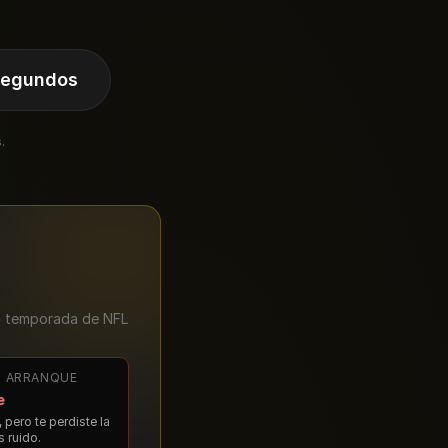
 segundos
.
a temporada de NFL
L ARRANQUE
e
 pero te perdiste la
 ruido.