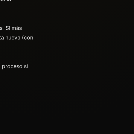
s. Si más
nta nueva (con
l proceso si