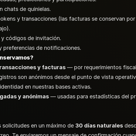
 chats de quinielas.
 tokens y transacciones (las facturas se conservan por
ajo).
 y códigos de invitación.
 preferencias de notificaciones.
onservamos?
transacciones y facturas
— por requerimientos fisca
gistros son anónimos desde el punto de vista operativ
identidad en nuestras bases activas.
egadas y anónimas
— usadas para estadísticas del p
 solicitudes en un máximo de
30 días naturales
desd
orreo. Te enviaremos un mensaje de confirmación cuan