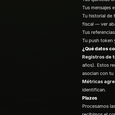
Tus mensajes en
Tu historial de
fiscal — ver ab
Tus referencias
Tu push token y
¿Qué datos c
Registros de 
años). Estos re
asocian con tu 
Métricas agr
identifican.
Plazos
Procesamos las
recibimos el c