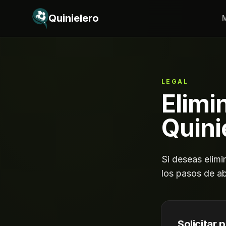
Saltar al contenido
Quinielero
M
LEGAL
Elimi
Quini
Si deseas elimi
los pasos de a
Solicitar 