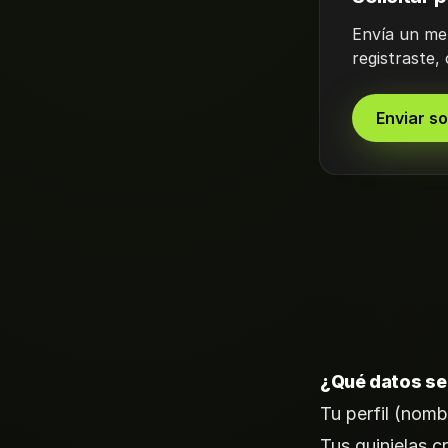
Envía un me
registraste,
Enviar so
¿Qué datos se
Tu perfil (nombr
Tus quinielas c