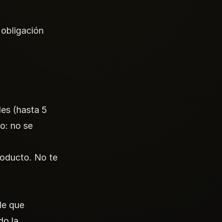
 obligación
les (hasta 5
o: no se
roducto. No te
e que
do la