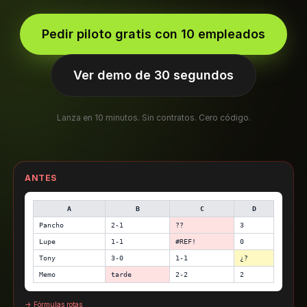
Pedir piloto gratis con 10 empleados
Ver demo de 30 segundos
Lanza en 10 minutos. Sin contratos. Cero código.
ANTES
A
B
C
D
Pancho
2-1
??
3
Lupe
1-1
#REF!
0
Tony
3-0
1-1
¿?
Memo
tarde
2-2
2
→ Fórmulas rotas