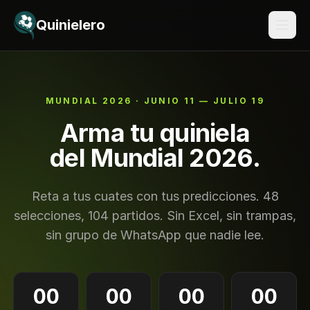
Saltar al contenido
Quinielero
MUNDIAL 2026 · JUNIO 11 — JULIO 19
Arma tu quiniela
del Mundial 2026.
Reta a tus cuates con tus predicciones. 48
selecciones, 104 partidos. Sin Excel, sin trampas,
sin grupo de WhatsApp que nadie lee.
00
00
00
00