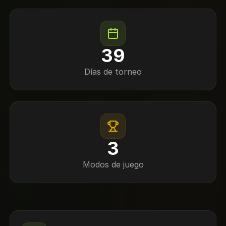
39
Días de torneo
3
Modos de juego