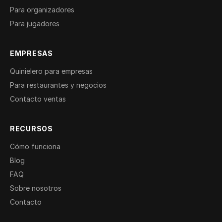
Para organizadores
Para jugadores
EMPRESAS
Quinielero para empresas
Para restaurantes y negocios
Contacto ventas
RECURSOS
Cómo funciona
Blog
FAQ
Sobre nosotros
Contacto