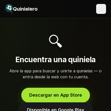
Saltar al contenido
Quinielero
🔍
Encuentra una quiniela
Abre la app para buscar y unirte a quinielas — o
entra desde la web con tu cuenta.
Descargar en App Store
Disponible en Google Play