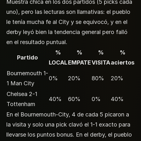
Muestra chica en los dos partidos (5 picks cada
uno), pero las lecturas son llamativas: el pueblo
le tenía mucha fe al City y se equivocó, y en el
derby leyó bien la tendencia general pero falló
en el resultado puntual.
%
%
%
%
Partido
LOCAL
EMPATE
VISITA
aciertos
Bournemouth 1-
0%
20%
80%
20%
1 Man City
Chelsea 2-1
40%
60%
0%
40%
Tottenham
En el Bournemouth-City, 4 de cada 5 picaron a
la visita y solo una pick clavó el 1-1 exacto para
llevarse los puntos bonus. En el derby, el pueblo