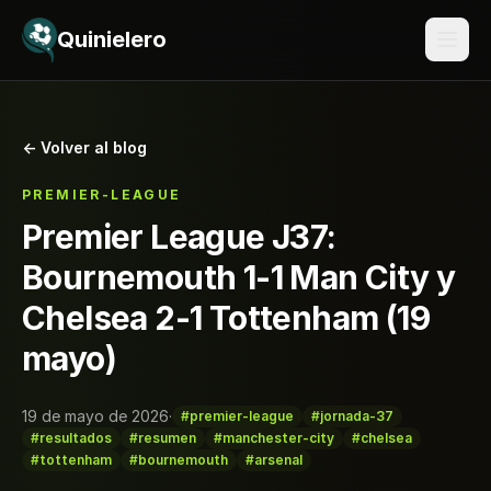
Saltar al contenido
Quinielero
← Volver al blog
PREMIER-LEAGUE
Premier League J37:
Bournemouth 1-1 Man City y
Chelsea 2-1 Tottenham (19
mayo)
19 de mayo de 2026
·
#premier-league
#jornada-37
#resultados
#resumen
#manchester-city
#chelsea
#tottenham
#bournemouth
#arsenal