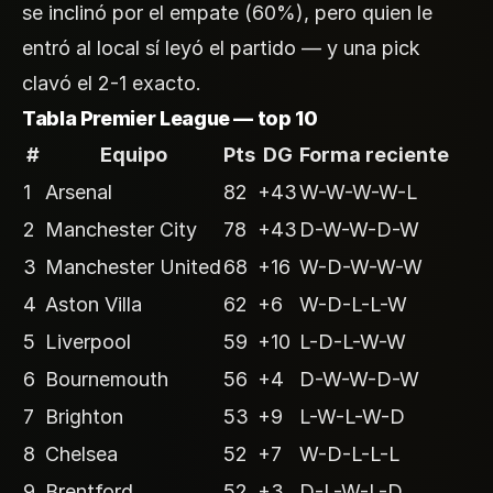
se inclinó por el empate (60%), pero quien le
entró al local sí leyó el partido — y una pick
clavó el 2-1 exacto.
Tabla Premier League — top 10
#
Equipo
Pts
DG
Forma reciente
1
Arsenal
82
+43
W-W-W-W-L
2
Manchester City
78
+43
D-W-W-D-W
3
Manchester United
68
+16
W-D-W-W-W
4
Aston Villa
62
+6
W-D-L-L-W
5
Liverpool
59
+10
L-D-L-W-W
6
Bournemouth
56
+4
D-W-W-D-W
7
Brighton
53
+9
L-W-L-W-D
8
Chelsea
52
+7
W-D-L-L-L
9
Brentford
52
+3
D-L-W-L-D