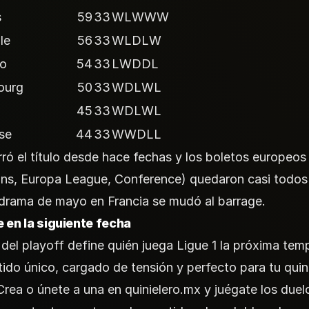
s
59
33
WLWWW
le
56
33
WLDLW
o
54
33
LWDDL
ourg
50
33
WDLWL
45
33
WDLWL
se
44
33
WWDLL
ó el título desde hace fechas y los boletos europeos
ns, Europa League, Conference) quedaron casi todos 
l drama de mayo en Francia se mudó al barrage.
 en la siguiente fecha
 del playoff define quién juega Ligue 1 la próxima tem
tido único, cargado de tensión y perfecto para tu quini
Crea o únete a una en
quinielero.mx
y juégate los duel