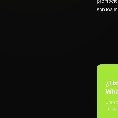
promoción
son los m
PON 
¿Lis
Wha
Crea t
en la 