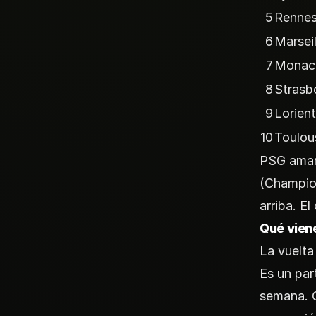
5
Renne
6
Marseil
7
Monac
8
Strasb
9
Lorient
10
Toulou
PSG amarr
(Champio
arriba. E
Qué viene
La vuelta
Es un par
semana. 