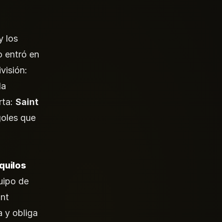
y los
o entró en
visión:
la
rta:
Saint
goles que
quilos
uipo de
int
a y obliga