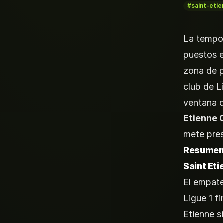
#saint-etie
La tempor
puestos e
zona de p
club de L
ventana d
Etienne 
mete pres
Resumen 
Saint Eti
El empate
Ligue 1 f
Etienne s