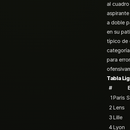
al cuadro 
aspirante
a doble p
en su pat
típico de
categoría
para erro
ofensivam
Tabla Li
#
1
Paris 
2
Lens
3
Lille
4
Lyon