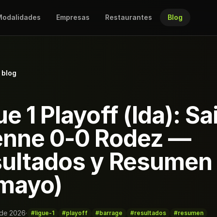
odalidades
Empresas
Restaurantes
Blog
 blog
ue 1 Playoff (Ida): Sa
enne 0-0 Rodez —
ultados y Resumen 
mayo)
 de 2026
·
#ligue-1
#playoff
#barrage
#resultados
#resumen