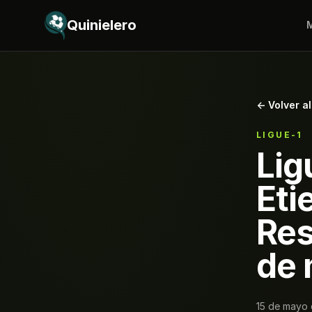
Saltar al contenido
Quinielero
M
← Volver al
LIGUE-1
Lig
Eti
Res
de 
15 de mayo