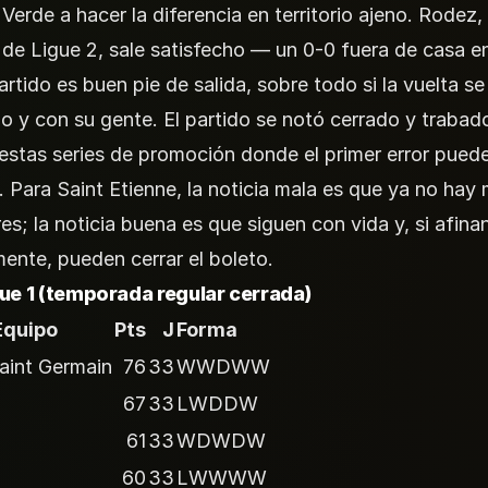
Verde a hacer la diferencia en territorio ajeno. Rodez, 
 de Ligue 2, sale satisfecho — un 0-0 fuera de casa e
artido es buen pie de salida, sobre todo si la vuelta s
io y con su gente. El partido se notó cerrado y trabado
 estas series de promoción donde el primer error puede
. Para Saint Etienne, la noticia mala es que ya no hay
res; la noticia buena es que siguen con vida y, si afina
ente, pueden cerrar el boleto.
gue 1 (temporada regular cerrada)
Equipo
Pts
J
Forma
Saint Germain
76
33
WWDWW
67
33
LWDDW
61
33
WDWDW
60
33
LWWWW