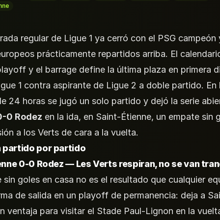
nne
ada regular de Ligue 1 ya cerró con el PSG campeón 
uropeos prácticamente repartidos arriba. El calendari
layoff y el barrage define la última plaza en primera di
igue 1 contra aspirante de Ligue 2 a doble partido. En 
e 24 horas se jugó un solo partido y dejó la serie abie
0-0 Rodez
en la ida, en Saint-Étienne, un empate sin 
ión a los Verts de cara a la vuelta.
partido por partido
enne 0-0 Rodez — Les Verts respiran, no se van tran
 sin goles en casa no es el resultado que cualquier eq
irma de salida en un playoff de permanencia: deja a Sa
in ventaja para visitar el Stade Paul-Lignon en la vuelt