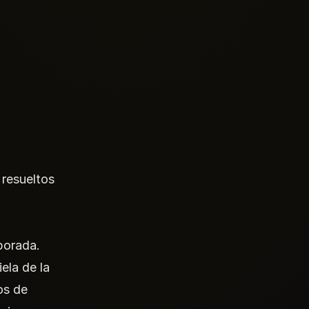
resueltos
porada.
ela de la
os de