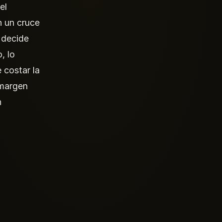
el
n un cruce
e decide
, lo
 costar la
 margen
n