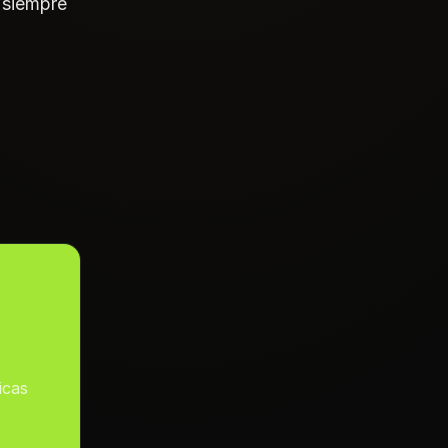
 siempre
icas