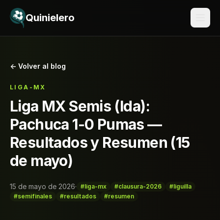
Saltar al contenido
Quinielero
← Volver al blog
LIGA-MX
Liga MX Semis (Ida):
Pachuca 1-0 Pumas —
Resultados y Resumen (15
de mayo)
15 de mayo de 2026
·
#liga-mx
#clausura-2026
#liguilla
#semifinales
#resultados
#resumen