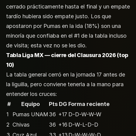
cerrado prácticamente hasta el final y un empate
tardío hubiera sido empate justo. Los que
apostaron por Pumas en la ida (18%) son una
minoría que confiaba en el #1 de la tabla incluso
de visita; esta vez no se les dio.
Tabla Liga MX — cierre del Clausura 2026 (top
10)
La tabla general cerró en la jornada 17 antes de
la liguilla, pero conviene tenerla a la mano para
entender los cruces:
#
Equipo
Pts
DG
Forma reciente
1
Pumas UNAM
36
+17
D-D-W-W-W
2
Chivas
36
+16
D-W-L-D-D
3
Cruz Azul
33
+13
D-W-W-W-D