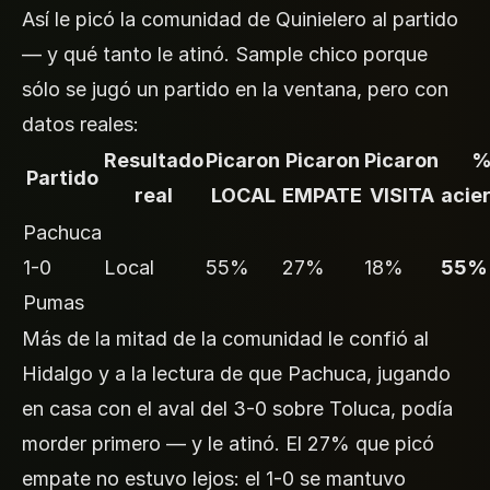
Así le picó la comunidad de Quinielero al partido
— y qué tanto le atinó. Sample chico porque
sólo se jugó un partido en la ventana, pero con
datos reales:
Resultado
Picaron
Picaron
Picaron
Partido
real
LOCAL
EMPATE
VISITA
acie
Pachuca
1-0
Local
55%
27%
18%
55%
Pumas
Más de la mitad de la comunidad le confió al
Hidalgo y a la lectura de que Pachuca, jugando
en casa con el aval del 3-0 sobre Toluca, podía
morder primero — y le atinó. El 27% que picó
empate no estuvo lejos: el 1-0 se mantuvo