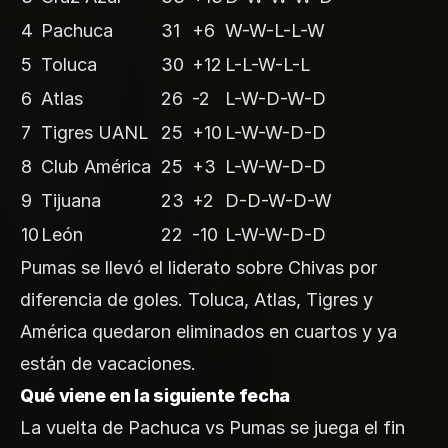
4
Pachuca
31
+6
W-W-L-L-W
5
Toluca
30
+12
L-L-W-L-L
6
Atlas
26
-2
L-W-D-W-D
7
Tigres UANL
25
+10
L-W-W-D-D
8
Club América
25
+3
L-W-W-D-D
9
Tijuana
23
+2
D-D-W-D-W
10
León
22
-10
L-W-W-D-D
Pumas se llevó el liderato sobre Chivas por
diferencia de goles. Toluca, Atlas, Tigres y
América quedaron eliminados en cuartos y ya
están de vacaciones.
Qué viene en la siguiente fecha
La vuelta de Pachuca vs Pumas se juega el fin