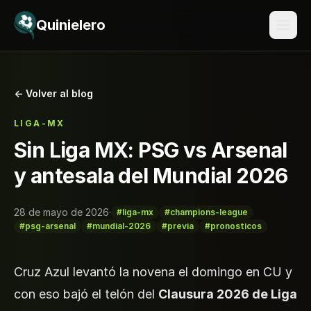
Saltar al contenido
Quinielero
← Volver al blog
LIGA-MX
Sin Liga MX: PSG vs Arsenal
y antesala del Mundial 2026
28 de mayo de 2026
·
#liga-mx
#champions-league
#psg-arsenal
#mundial-2026
#previa
#pronosticos
Cruz Azul levantó la novena el domingo en CU y
con eso bajó el telón del
Clausura 2026 de Liga