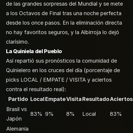
de las grandes sorpresas del Mundial y se mete
a los Octavos de Final tras una noche perfecta
desde los once pasos. En la eliminación directa
no hay favoritos seguros, y la Albirroja lo dejó
clarísimo.
La Quiniela del Pueblo
Así repartió sus pronósticos la comunidad de
Quinielero en los cruces del día (porcentaje de
picks LOCAL / EMPATE / VISITA y aciertos
contra el resultado real):
Partido
Local
Empate
Visita
Resultado
Aciertos
Brasil vs
83%
9%
8%
Local
83%
Japón
Alemania