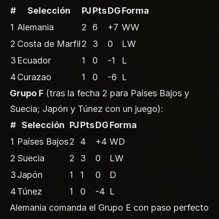
#
Selección
PJ
Pts
DG
Forma
1
Alemania
2
6
+7
WW
2
Costa de Marfil
2
3
0
LW
3
Ecuador
1
0
-1
L
4
Curazao
1
0
-6
L
Grupo F
(tras la fecha 2 para Países Bajos y
Suecia; Japón y Túnez con un juego):
#
Selección
PJ
Pts
DG
Forma
1
Países Bajos
2
4
+4
WD
2
Suecia
2
3
0
LW
3
Japón
1
1
0
D
4
Túnez
1
0
-4
L
Alemania comanda el Grupo E con paso perfecto