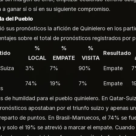
 a ganar sí o sí en su siguiente compromiso.
la del Pueblo
tió sus pronósticos la afición de Quinielero en los part
entajes sobre el total de pronósticos registrados por p
%
%
%
tido
Resultado
LOCAL
EMPATE
VISITA
 Suiza
3%
7%
90%
Empate
7
74%
19%
7%
Empate
1
os
 de humildad para el pueblo quinielero. En Qatar-Suiz
ronósticos apostaban por el triunfo suizo y apenas u
 reparto de puntos. En Brasil-Marruecos, el 74% se fue
 y solo el 19% se atrevió a marcar el empate. Cuando 