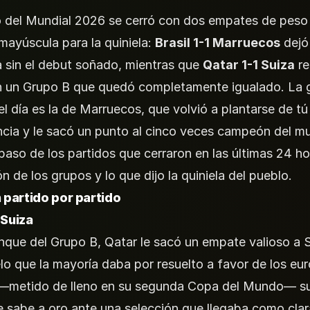
 del Mundial 2026 se cerró con dos empates de peso
mayúscula para la quiniela:
Brasil 1-1 Marruecos
dejó 
 sin el debut soñado, mientras que
Qatar 1-1 Suiza
re
n un Grupo B que quedó completamente igualado. La 
del día es la de Marruecos, que volvió a plantarse de tú
cia y le sacó un punto al cinco veces campeón del m
epaso de los partidos que cerraron en las últimas 24 ho
ón de los grupos y lo que dijo la quiniela del pueblo.
partido por partido
 Suiza
anque del Grupo B, Qatar le sacó un empate valioso a S
lo que la mayoría daba por resuelto a favor de los eur
n —metido de lleno en su segunda Copa del Mundo— 
 sabe a oro ante una selección que llegaba como clar