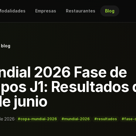
odalidades
Empresas
Restaurantes
Blog
 blog
dial 2026 Fase de
pos J1: Resultados 
de junio
 de 2026
·
#copa-mundial-2026
#mundial-2026
#resultados
#fase-