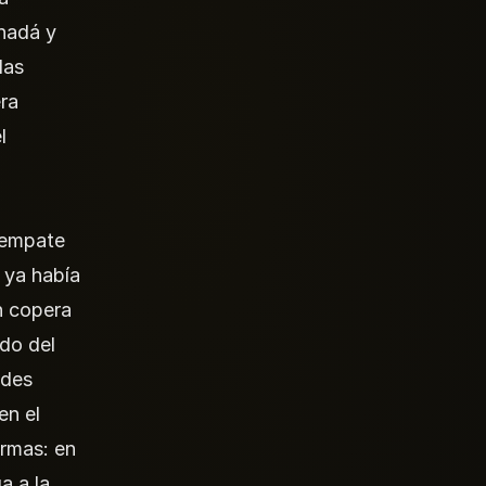
anadá y
las
ra
l
 empate
 ya había
ón copera
do del
ndes
en el
armas: en
a a la