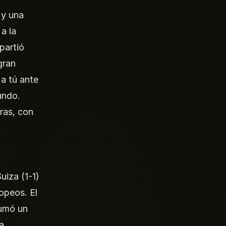
 y una
a la
partió
gran
 a tú ante
undo.
ras, con
uiza (1-1)
opeos. El
sumó un
a