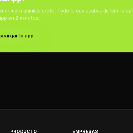
u primera quiniela gratis. Todo lo que acabas de leer lo apl
app en 2 minutos.
scargar la app
PRODUCTO
EMPRESAS