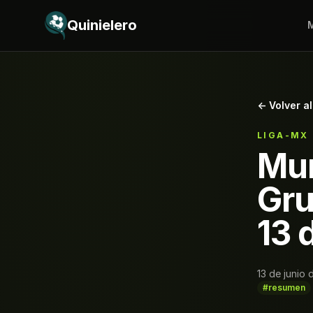
Saltar al contenido
Quinielero
M
← Volver al
LIGA-MX
Mun
Gru
13 
13 de junio
#resumen