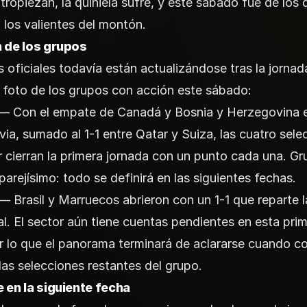
 tropiezan, la quiniela sufre, y este sábado fue de los 
 los valientes del montón.
n de los grupos
s oficiales todavía están actualizándose tras la jornad
a foto de los grupos con acción este sábado:
— Con el empate de Canadá y Bosnia y Herzegovina e
via, sumado al 1-1 entre Qatar y Suiza, las cuatro sele
r cierran la primera jornada con un punto cada una. G
parejísimo: todo se definirá en las siguientes fechas.
— Brasil y Marruecos abrieron con un 1-1 que reparte 
al. El sector aún tiene cuentas pendientes en esta pri
r lo que el panorama terminará de aclararse cuando c
las selecciones restantes del grupo.
 en la siguiente fecha