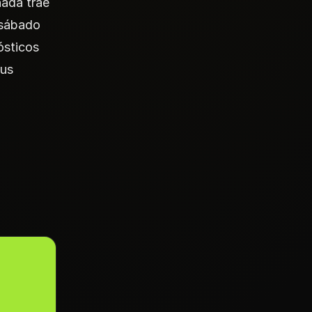
nada trae
 sábado
ósticos
tus