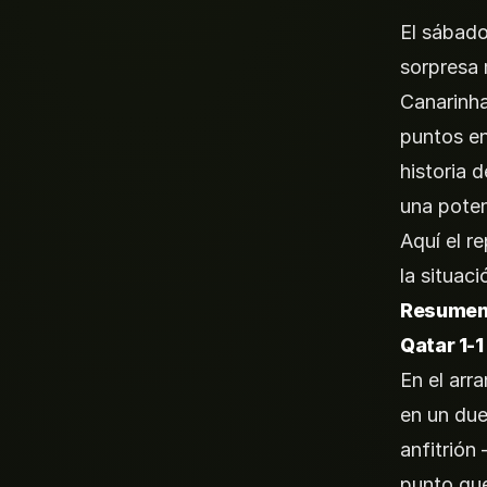
El sábado
sorpresa 
Canarinha
puntos e
historia 
una poten
Aquí el r
la situaci
Resumen 
Qatar 1-1
En el arr
en un due
anfitrió
punto que