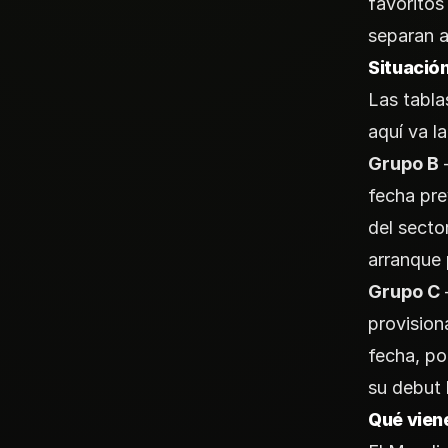
favoritos
separan a
Situació
Las tabla
aquí va l
Grupo B
fecha pre
del secto
arranque 
Grupo C
provision
fecha, po
su debut 
Qué viene