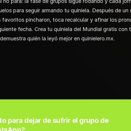
l no para: la fase de grupos sigue rodando y cada jor
elos para seguir armando tu quiniela. Después de un
 favoritos pincharon, toca recalcular y afinar los pron
iguiente fecha. Crea tu quiniela del Mundial gratis con 
demuestra quién la leyó mejor en
quinielero.mx
.
EN PRÁCTICA
to para dejar de sufrir el grupo de
tsApp?