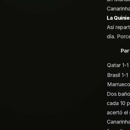
Canarinha
La Quinie
Así repar
día. Porc
Par
Qatar 1-1
Brasil 1-1
Marruec
Dos baños
cada 10 p
acertó el
Canarinha