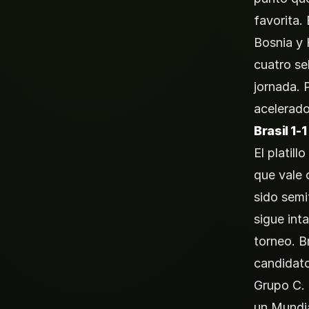
favorita.
Bosnia y 
cuatro se
jornada. 
acelerado
Brasil 1-
El platill
que vale 
sido semi
sigue int
torneo. B
candidatos
Grupo C. 
un Mundia