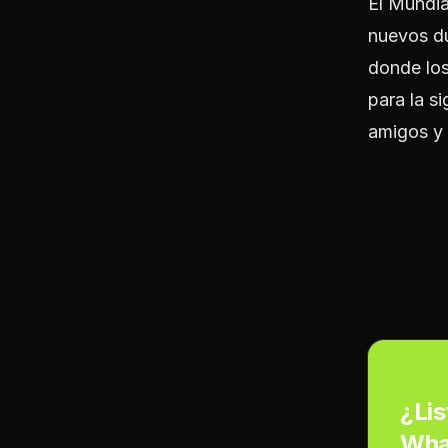
El Mundia
nuevos du
donde los
para la s
amigos y 
PON 
¿Lis
Wha