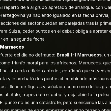
 El reparto deja al grupo apretado de arranque: con C
Herzegovina ya habiendo igualado en la fecha previa, 
lecciones del sector quedan emparejadas tras la prime
Para Suiza, ceder puntos en el debut obliga a apretar e
r en la segunda fecha.
1 Marruecos
o fuerte del día no defraudó:
Brasil 1-1 Marruecos
, un
como triunfo moral para los africanos. Marruecos, que
finalista en la edición anterior, confirmó que su versi
acta y le arrebató dos puntos al combinado más laurea
rasil, lleno de figuras y señalado como uno de los gra
 al título, tropezó en el debut y deja abierta la pelea 
El punto no es una catástrofe, pero sí enciende las al
l sin margen de error, empezar cediendo terreno oblig