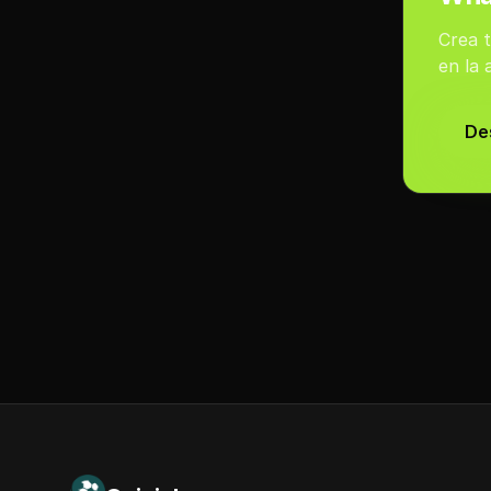
Crea t
en la 
De