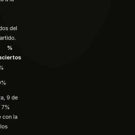
idos del
artido.
%
aciertos
%
9%
a, 9 de
n 7%
 con la
los